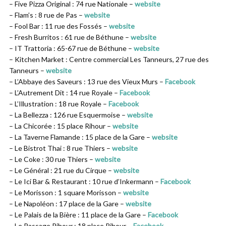
– Five Pizza Original : 74 rue Nationale –
website
– Flam’s : 8 rue de Pas –
website
– Fool Bar : 11 rue des Fossés –
website
– Fresh Burritos : 61 rue de Béthune –
website
– IT Trattoria : 65-67 rue de Béthune –
website
– Kitchen Market : Centre commercial Les Tanneurs, 27 rue des
Tanneurs –
website
– L’Abbaye des Saveurs : 13 rue des Vieux Murs –
Facebook
– L’Autrement Dit : 14 rue Royale –
Facebook
– L’Illustration : 18 rue Royale –
Facebook
– La Bellezza : 126 rue Esquermoise –
website
– La Chicorée : 15 place Rihour –
website
– La Taverne Flamande : 15 place de la Gare –
website
– Le Bistrot Thai : 8 rue Thiers –
website
– Le Coke : 30 rue Thiers –
website
– Le Général : 21 rue du Cirque –
website
– Le Ici Bar & Restaurant : 10 rue d’Inkermann –
Facebook
– Le Morisson : 1 square Morisson –
website
– Le Napoléon : 17 place de la Gare –
website
– Le Palais de la Bière : 11 place de la Gare –
Facebook
– Le Passage Rihour : 18 place Rihour –
Facebook