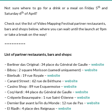
th
Not sure where to go for a drink or a meal on Friday 5
and
th
Saturday 6
of April?
Check out the list of Video Mapping Festival partner restaurants,
bars and shops below, where you can wait until the launch at 9pm
or take a break on the way!
************
List of partner restaurants, bars and shops:
– Berliner das Original : 34 place du Général de Gaulle –
website
– Bibou : 2 square Morisson (samedi uniquement) –
website
– Bierbuik : 19 rue Royale –
website
– Canard Street : 62 rue de Béthune –
website
– Casino Shop : 89 rue Esquermoise –
website
– Coq Hardi : 44 place du Général de Gaulle –
website
– Crêperie Beaurepaire : 1 rue Saint-Étienne –
website
– Dernier Bar avant la Fin du Monde : 12 rue de Pas –
website
– El Riadh : 4 place des Reignaux –
website